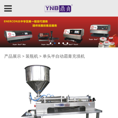
单头半自动霜膏充填机
产品展示
>
装瓶机
>
单头半自动霜膏充填机